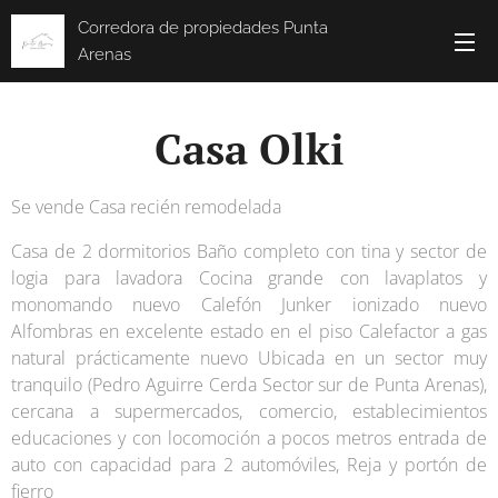
Corredora de propiedades Punta
Arenas
Casa Olki
Se vende Casa recién remodelada
Casa de 2 dormitorios Baño completo con tina y sector de
logia para lavadora Cocina grande con lavaplatos y
monomando nuevo Calefón Junker ionizado nuevo
Alfombras en excelente estado en el piso Calefactor a gas
natural prácticamente nuevo Ubicada en un sector muy
tranquilo (Pedro Aguirre Cerda Sector sur de Punta Arenas),
cercana a supermercados, comercio, establecimientos
educaciones y con locomoción a pocos metros entrada de
auto con capacidad para 2 automóviles, Reja y portón de
fierro