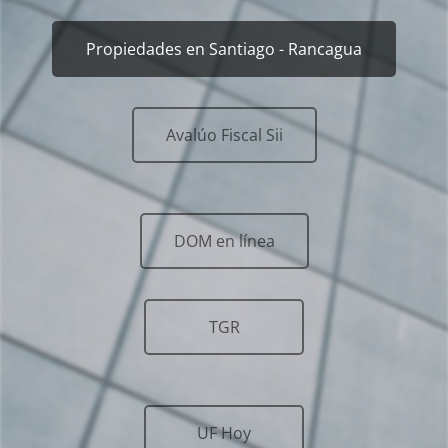
Propiedades en Santiago - Rancagua
Avalúo Fiscal Sii
DOM en línea
TGR
UF Hoy