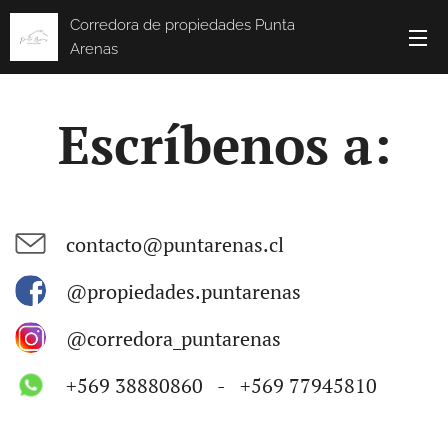
Corredora de propiedades Punta
Arenas
Escríbenos a:
contacto@puntarenas.cl
@propiedades.puntarenas
@corredora_puntarenas
+569 38880860 - +569 77945810