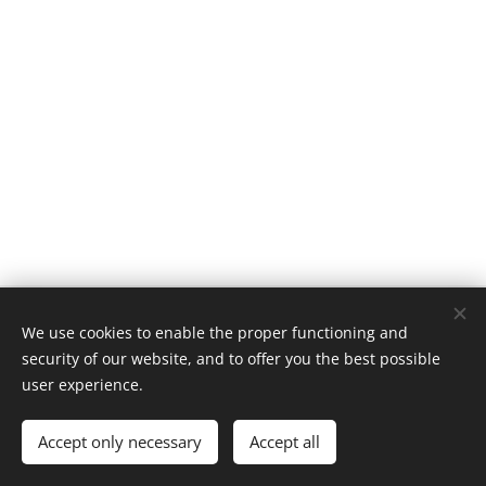
Agencia Inmobiliaria
We use cookies to enable the proper functioning and
© 2023 Todos los derechos reservados
security of our website, and to offer you the best possible
Cookies
user experience.
Languages
Accept only necessary
Accept all
Español
English