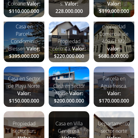
Coloane
Valor:
s:
Valor:
Valor:
$110.000.000
228.000.000
$119.000.000
Casa en
propiedad
Parcela,
Comercial de
Condominio
Propiedad
409,61 M2,
Blessen
Valor:
céntrica,
Valor:
valor:
$395.000.000
$
220.000.000
$680.000.000
Casa en Sector
Parcela en
de Playa Norte
Casa en sector
Agua fresca.
Valor:
Norte
Valor:
Valor:
$150.000.000
$200.000.000
$170.000.000
Propiedad
Casa en Villa
Departamento
sector sur:
Generosa.
sector norte