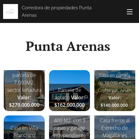
Corredora de propiedades Punta
Arenas
Punta Arenas
Casa en
parcela de
Casa en parcela
7.000M2,
de 10.000 m2 en
sector leñadura
Parcela de
Coyhaique, Aysen
Valor:
agrado
Valor:
Valor:
$279.000.000
$162.000.000
$140.000.000
Propiedad de
400 M2 con 3
Casa frente al
Casa en Villa
casas y garage
Estrecho de
Francisco
independiente
Magallanes