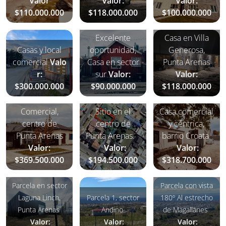
Valor
Valor:
Valor:
$110.000.000
$118.000.000
$100.000.000
Excelente
Casa en Villa
Casas y local
oportunidad,
Generosa,
comercial
Valo
Casa en sector
Punta Arenas
r:
sur
Valor:
Valor:
$300.000.000
$90.000.000
$118.000.000
Casa
Comercial,
Sitio en el
Casa comercial
centro de
centro de
y céntrica,
Punta Arenas
Punta Arenas.
barrio Croata
Valor:
Valor:
Valor:
$369.500.000
$194.500.000
$318.700.000
Parcela en sector
Parcela con vista
Laguna Linch,
Parcela 1, sector
180º Al estrecho
Punta Arenas
Andino
de Magallanes
Valor:
Valor:
Valor: