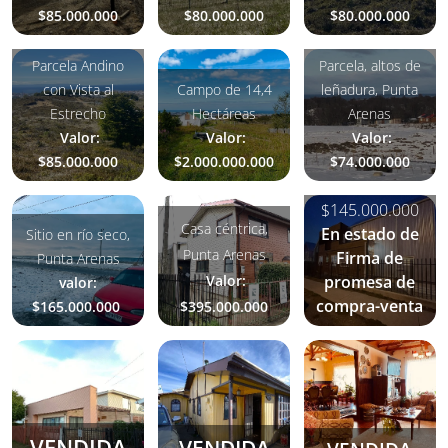
$85.000.000
$80.000.000
$80.000.000
Parcela Andino
Parcela, altos de
con Vista al
Campo de 14,4
leñadura, Punta
Estrecho
Hectáreas
Arenas
Valor:
Valor:
Valor:
Casa en sector
$85.000.000
$2.000.000.000
$74.000.000
sur Valor:
$145.000.000
Casa céntrica,
En estado de
Sitio en río seco,
Punta Arenas
Firma de
Punta Arenas
Valor:
promesa de
valor:
compra-venta
$165.000.000
$395.000.000
VENDIDA