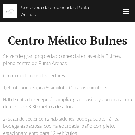
Corredora de propiedades Punta
Arenas
Centro Médico Bulnes
Se vende gran propiedad comercial en avenida Bulnes,
pleno centro de Punta Arenas.
Centro médico con dos sectores
1) 4 habitaciones (una 5ª ampliable) 2 baños completos
ecepción amplia, gran pasillo y con una altura
Hall de entrada, r
de cielo de 3.30 metros de altura
odega subterránea,
2) Segundo sector con 2 habitaciones, b
bodega espaciosa, cocina equipada, baño completo,
estacionamiento para 12 vehículos