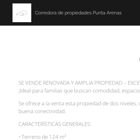
Corredora de propiedades Punta Arenas
SE VENDE RENOVADA Y AMPLIA PROPIEDAD – EXC
¡Ideal para familias que buscan comodidad, espacio 
Se ofrece a la venta esta propiedad de dos niveles
buena conectividad.
CARACTERÍSTICAS GENERALES:
• Terreno de 124 m²