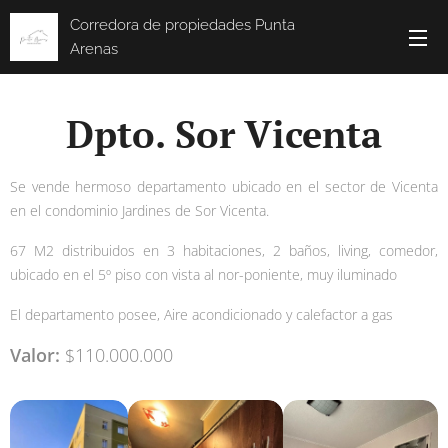
Corredora de propiedades Punta
Arenas
Dpto. Sor Vicenta
Se vende hermoso departamento ubicado en el sector de Vicenta
en el condominio Jardines de Sor Vicenta.
67 M2 distribuidos en 3 habitaciones, 2 baños, living, comedor,
ubicado en el 5º piso con vista al nor-poniente, muy iluminado
El departamento posee, Aire acondicionado y calefactor a gas
Valor:
$110.000.000