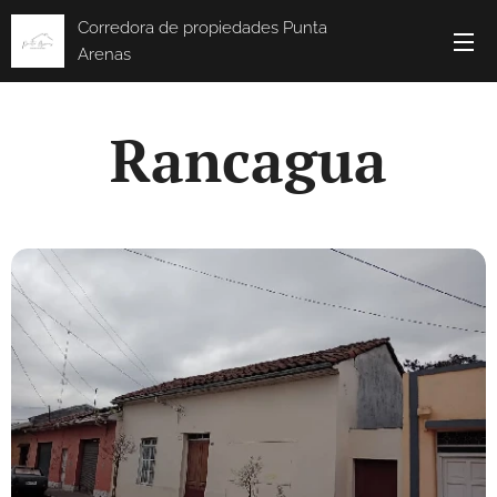
Corredora de propiedades Punta
Arenas
Rancagua