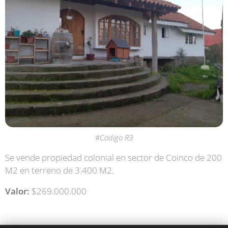
#Codigo R3
Se vende propiedad colonial en sector de Coinco de 200
M2 en terreno de 3.400 M2.
Valor
:
$269.000.000