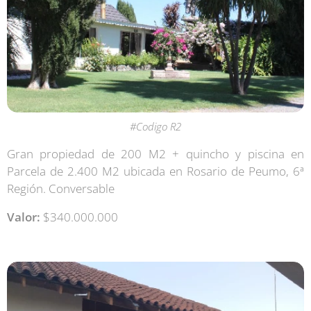
#Codigo R2
Gran propiedad de 200 M2 + quincho y piscina en
Parcela de 2.400 M2 ubicada en Rosario de Peumo, 6ª
Región. Conversable
Valor:
$340.000.000