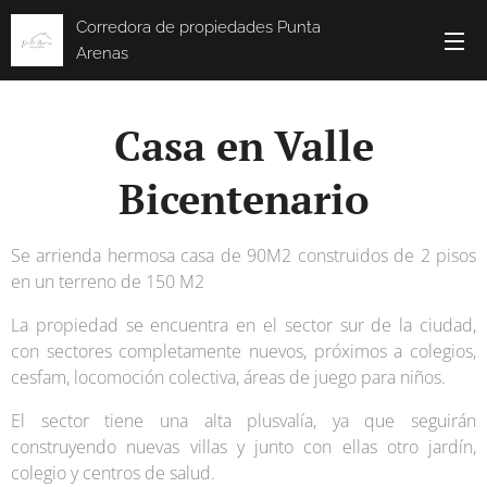
Corredora de propiedades Punta
Arenas
Casa en Valle
Bicentenario
Se arrienda hermosa casa de 90M2 construidos de 2 pisos
en un terreno de 150 M2
La propiedad se encuentra en el sector sur de la ciudad,
con sectores completamente nuevos, próximos a colegios,
cesfam, locomoción colectiva, áreas de juego para niños.
El sector tiene una alta plusvalía, ya que seguirán
construyendo nuevas villas y junto con ellas otro jardín,
colegio y centros de salud.